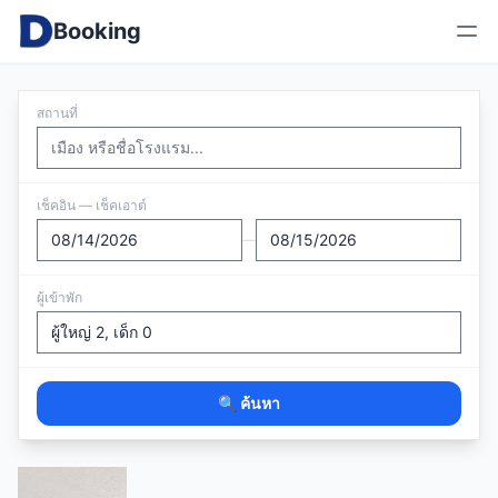
Booking
สถานที่
เช็คอิน — เช็คเอาต์
—
ผู้เข้าพัก
🔍 ค้นหา