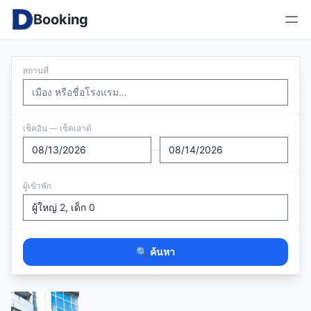
Booking
สถานที่
เช็คอิน — เช็คเอาต์
—
ผู้เข้าพัก
🔍 ค้นหา