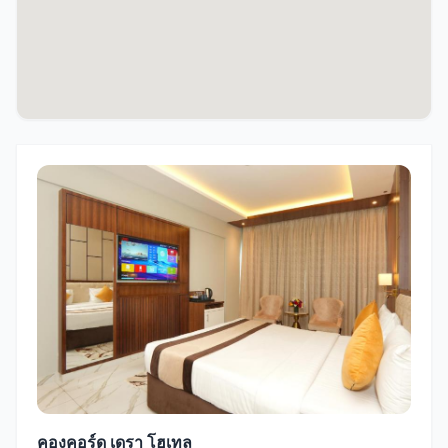
คองคอร์ด เดรา โฮเทล