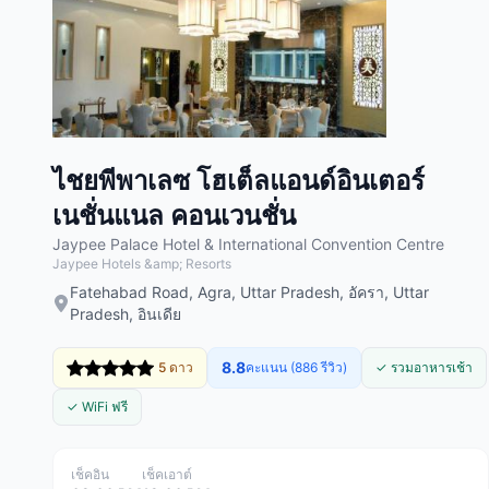
ไชยพีพาเลซ โฮเต็ลแอนด์อินเตอร์
เนชั่นแนล คอนเวนชั่น
Jaypee Palace Hotel & International Convention Centre
Jaypee Hotels &amp; Resorts
Fatehabad Road, Agra, Uttar Pradesh, อัครา, Uttar
Pradesh, อินเดีย
8.8
5 ดาว
คะแนน (886 รีวิว)
✓ รวมอาหารเช้า
✓ WiFi ฟรี
เช็คอิน
เช็คเอาต์