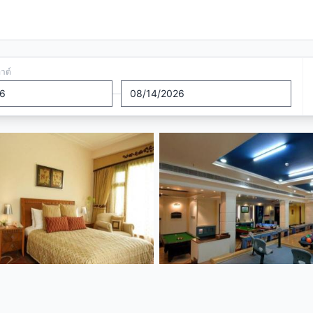
อาต์
—