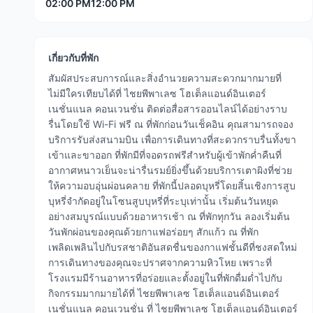
02:00 PM
12:00 PM
เกี่ยวกับที่พัก
สัมผัสประสบการณ์และสิ่งอำนวยความสะดวกมากมายที่
ไม่มีใครเทียบได้ที่ ไชยพีพาเลซ โฮเต็ลแอนด์อินเตอร์
เนชั่นแนล คอนเวนชั่น ติดต่อสื่อสารออนไลน์ได้อย่างราบ
รื่นโดยใช้ Wi-Fi ฟรี ณ ที่พักก่อนวันเช็คอิน คุณสามารถจอง
บริการรับส่งสนามบิน เพื่อการเดินทางที่สะดวกราบรื่นทั้งขา
เข้าและขาออก ที่พักมีที่จอดรถฟรีสำหรับผู้เข้าพักค่ำคืนที่
อากาศหนาวเย็นจะน่ารื่นรมย์ยิ่งขึ้นด้วยบริการเตาผิงที่ช่วย
ให้ความอบอุ่นผ่อนคลาย ที่พักนี้ปลอดบุหรี่โดยสิ้นเชิงการสูบ
บุหรี่จำกัดอยู่ในโซนสูบบุหรี่ที่ระบุเท่านั้น เริ่มต้นวันหยุด
อย่างสมบูรณ์แบบด้วยอาหารเช้า ณ ที่พักทุกวัน ลองเริ่มต้น
วันพักผ่อนของคุณด้วยกาแฟอร่อยๆ สักแก้ว ณ ที่พัก
เพลิดเพลินไปกับรสชาติอันสดชื่นของกาแฟชั้นดีที่ชงสดใหม่
การเดินทางของคุณจะปราศจากความหิวโหย เพราะที่
โรงแรมมีร้านอาหารที่อร่อยและตั้งอยู่ในที่พักดื่มด่ำไปกับ
กิจกรรมมากมายได้ที่ ไชยพีพาเลซ โฮเต็ลแอนด์อินเตอร์
เนชั่นแนล คอนเวนชั่น ที่ ไชยพีพาเลซ โฮเต็ลแอนด์อินเตอร์