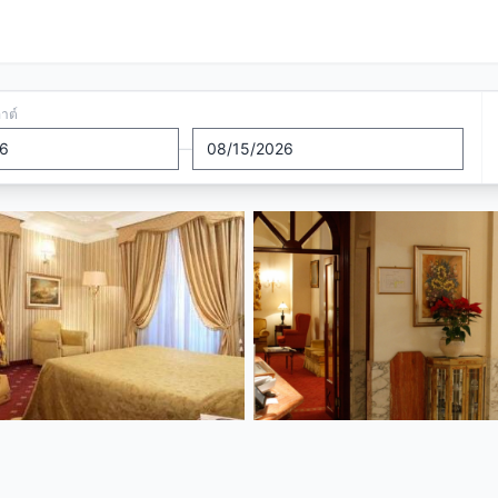
อาต์
—