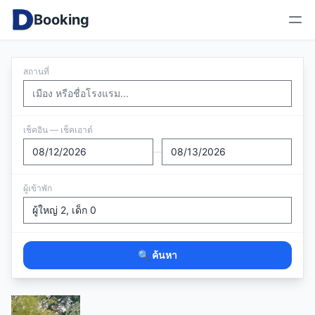
Booking
สถานที่
เช็คอิน — เช็คเอาต์
—
ผู้เข้าพัก
🔍 ค้นหา