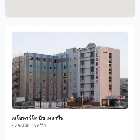
เลโอนาร์โด บีช เทลาวีฟ
7.8 คะแนน · 139 รีวิว