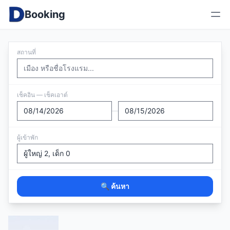
Booking
สถานที่
เช็คอิน — เช็คเอาต์
—
ผู้เข้าพัก
🔍 ค้นหา