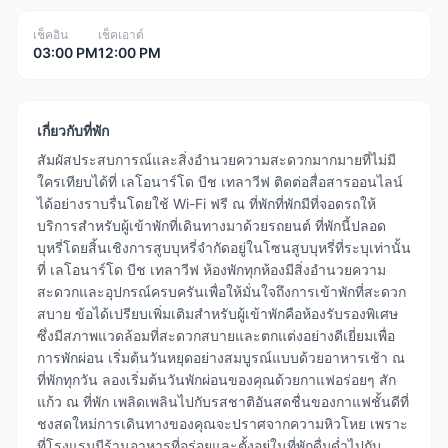
เช็คอิน
เช็คเอาต์
03:00 PM
12:00 PM
เกี่ยวกับที่พัก
สัมผัสประสบการณ์และสิ่งอำนวยความสะดวกมากมายที่ไม่มี
ใครเทียบได้ที่ เลโอนาร์โด บีช เทลาวีฟ ติดต่อสื่อสารออนไลน์
ได้อย่างราบรื่นโดยใช้ Wi-Fi ฟรี ณ ที่พักที่พักมีที่จอดรถให้
บริการสำหรับผู้เข้าพักที่เดินทางมาด้วยรถยนต์ ที่พักนี้ปลอด
บุหรี่โดยสิ้นเชิงการสูบบุหรี่จำกัดอยู่ในโซนสูบบุหรี่ที่ระบุเท่านั้น
ที่ เลโอนาร์โด บีช เทลาวีฟ ห้องพักทุกห้องมีสิ่งอำนวยความ
สะดวกและอุปกรณ์ครบครันเพื่อให้มั่นใจถึงการเข้าพักที่สะดวก
สบาย ข้อได้เปรียบเพิ่มเติมสำหรับผู้เข้าพักคือห้องรับรองพิเศษ
ซึ่งมีสภาพแวดล้อมที่สะดวกสบายและตกแต่งอย่างดีเยี่ยมเพื่อ
การพักผ่อน เริ่มต้นวันหยุดอย่างสมบูรณ์แบบด้วยอาหารเช้า ณ
ที่พักทุกวัน ลองเริ่มต้นวันพักผ่อนของคุณด้วยกาแฟอร่อยๆ สัก
แก้ว ณ ที่พัก เพลิดเพลินไปกับรสชาติอันสดชื่นของกาแฟชั้นดีที่
ชงสดใหม่การเดินทางของคุณจะปราศจากความหิวโหย เพราะ
ที่โรงแรมมีร้านอาหารที่อร่อยและตั้งอยู่ในที่พักดื่มด่ำไปกับ