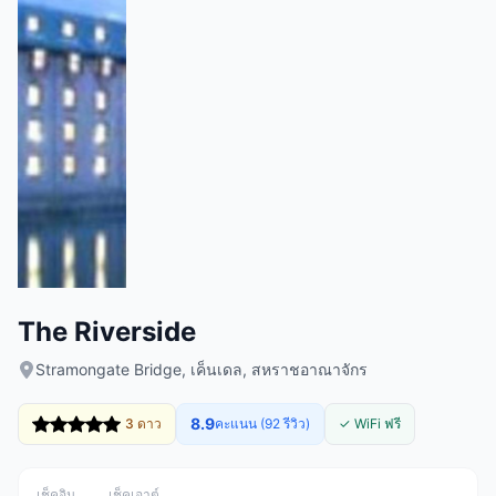
The Riverside
Stramongate Bridge, เค็นเดล, สหราชอาณาจักร
8.9
3 ดาว
คะแนน (92 รีวิว)
✓ WiFi ฟรี
เช็คอิน
เช็คเอาต์