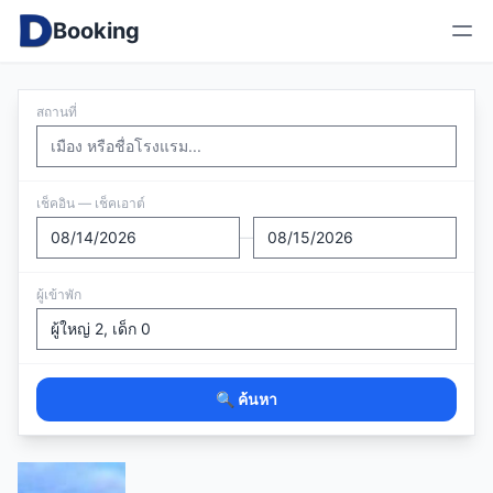
Booking
สถานที่
เช็คอิน — เช็คเอาต์
—
ผู้เข้าพัก
🔍 ค้นหา