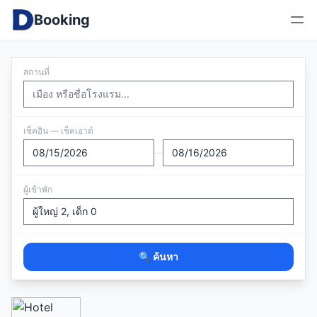
Booking
สถานที่
เช็คอิน — เช็คเอาต์
—
ผู้เข้าพัก
🔍 ค้นหา