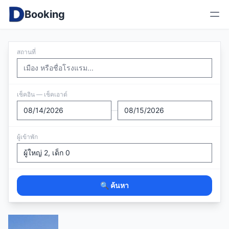
Booking
สถานที่
เช็คอิน — เช็คเอาต์
—
ผู้เข้าพัก
🔍 ค้นหา