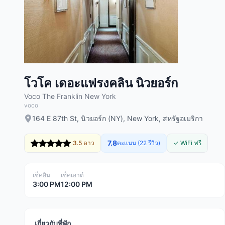
โวโค เดอะแฟรงคลิน นิวยอร์ก
Voco The Franklin New York
voco
164 E 87th St, นิวยอร์ก (NY), New York, สหรัฐอเมริกา
7.8
3.5 ดาว
คะแนน (22 รีวิว)
✓ WiFi ฟรี
เช็คอิน
เช็คเอาต์
3:00 PM
12:00 PM
เกี่ยวกับที่พัก