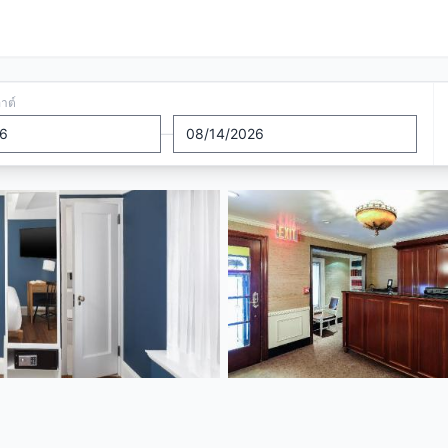
อาต์
—