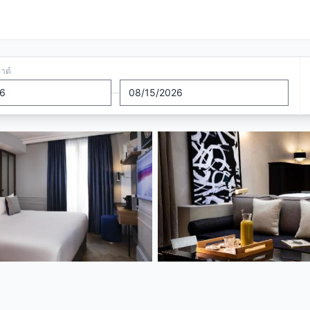
อาต์
—