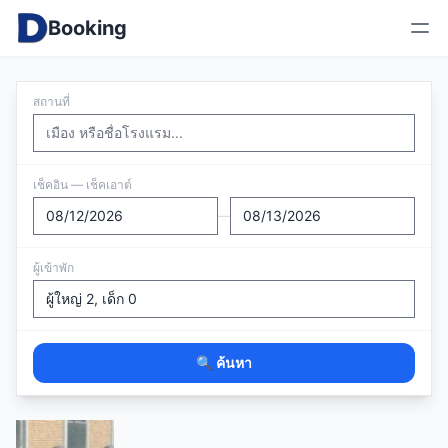
Booking
สถานที่
เช็คอิน — เช็คเอาต์
—
ผู้เข้าพัก
🔍 ค้นหา