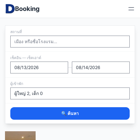
Booking
สถานที่
เช็คอิน — เช็คเอาต์
—
ผู้เข้าพัก
🔍 ค้นหา