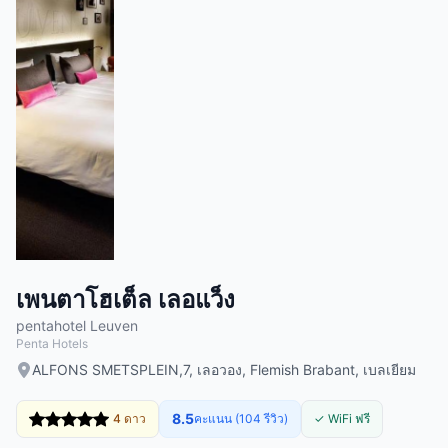
เพนตาโฮเต็ล เลอแว็ง
pentahotel Leuven
Penta Hotels
ALFONS SMETSPLEIN,7, เลอวอง, Flemish Brabant, เบลเยียม
8.5
4 ดาว
คะแนน (104 รีวิว)
✓ WiFi ฟรี