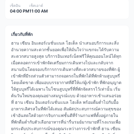
เช็คอิน
เช็คเอาต์
04:00 PM
11:00 AM
เกี่ยวกับที่พัก
ฮาน เซียน อินเตอร์เนชั่นแนล โฮเต็ล นำเสนอบริการและสิ่ง
อำนวยความสะดวกชั้นยอดเพื่อให้มั่นใจว่าแขกจะได้รับความ
สะดวกสบายสูงสุด บริการอินเทอร์เน็ตฟรีให้คุณออนไลน์ได้ทุก
เมื่อตลอดการเข้าพักจัดเตรียมการเดินทางไปและกลับจาก
สนามบินโดยจองบริการการเดินทางที่สะดวกสบายของที่พัก ผู้
เข้าพักที่มีรถส่วนตัวสามารถจอดรถในที่พักได้ที่พักห้ามสูบบุหรี่
โดยเด็ดขาด เพื่อมอบบรรยากาศที่ดีให้แก่ผู้เข้าพัก ที่พักอนุญาต
ให้สูบบุหรี่ได้เฉพาะในโซนสูบบุหรี่ที่ที่พักจัดสรรไว้เท่านั้น เริ่ม
ต้นวันใหม่ของคุณอย่างสมบูรณ์แบบ ด้วยอาหารเช้าแสนอร่อย
ที่ ฮาน เซียน อินเตอร์เนชั่นแนล โฮเต็ล พร้อมดื่มด่ำไปกับมื้อ
อาหารเลิศรสในที่พักได้เสมอ สัมผัสประสบการณ์ความสุขของ
เช้าอันสดใสด้วยการจิบกาแฟชั้นดีที่ร้านกาแฟที่ตั้งอยู่ภายใน
ที่พักดื่มด่ำกับตัวเลือกอาหารที่น่ารื่นรมย์มากมายที่โรงแรมเพื่อ
ยกระดับประสบการณ์ของคุณระหว่างการเข้าพักที่ ฮาน เซียน