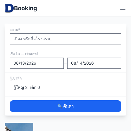
Booking
สถานที่
เช็คอิน — เช็คเอาต์
—
ผู้เข้าพัก
🔍 ค้นหา