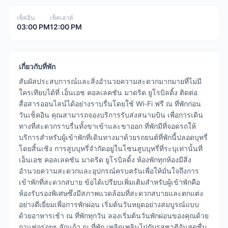
เช็คอิน
เช็คเอาต์
03:00 PM
12:00 PM
เกี่ยวกับที่พัก
สัมผัสประสบการณ์และสิ่งอำนวยความสะดวกมากมายที่ไม่มี
ใครเทียบได้ที่ เอ็นเอช คอลเลคชัน มาดริด ยูโรบิลดิ้ง ติดต่อ
สื่อสารออนไลน์ได้อย่างราบรื่นโดยใช้ Wi-Fi ฟรี ณ ที่พักก่อน
วันเช็คอิน คุณสามารถจองบริการรับส่งสนามบิน เพื่อการเดิน
ทางที่สะดวกราบรื่นทั้งขาเข้าและขาออก ที่พักมีที่จอดรถให้
บริการสำหรับผู้เข้าพักที่เดินทางมาด้วยรถยนต์ที่พักนี้ปลอดบุหรี่
โดยสิ้นเชิง การสูบบุหรี่จำกัดอยู่ในโซนสูบบุหรี่ที่ระบุเท่านั้นที่
เอ็นเอช คอลเลคชัน มาดริด ยูโรบิลดิ้ง ห้องพักทุกห้องมีสิ่ง
อำนวยความสะดวกและอุปกรณ์ครบครันเพื่อให้มั่นใจถึงการ
เข้าพักที่สะดวกสบาย ข้อได้เปรียบเพิ่มเติมสำหรับผู้เข้าพักคือ
ห้องรับรองพิเศษซึ่งมีสภาพแวดล้อมที่สะดวกสบายและตกแต่ง
อย่างดีเยี่ยมเพื่อการพักผ่อน เริ่มต้นวันหยุดอย่างสมบูรณ์แบบ
ด้วยอาหารเช้า ณ ที่พักทุกวัน ลองเริ่มต้นวันพักผ่อนของคุณด้วย
กาแฟอร่อยๆ สักแก้ว ณ ที่พัก เพลิดเพลินไปกับรสชาติอันสดชื่น