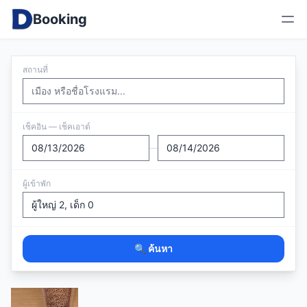
Booking
สถานที่
เช็คอิน — เช็คเอาต์
—
ผู้เข้าพัก
🔍 ค้นหา