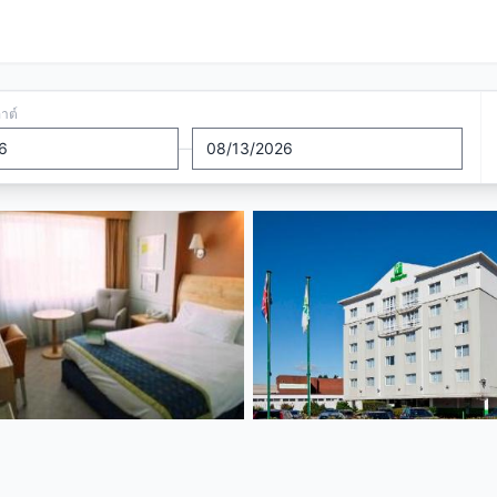
อาต์
—