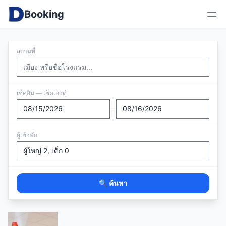
Booking
สถานที่
เช็คอิน — เช็คเอาต์
—
ผู้เข้าพัก
🔍 ค้นหา