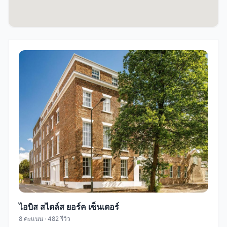
ไอบิส สไตล์ส ยอร์ค เซ็นเตอร์
8 คะแนน · 482 รีวิว