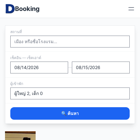
Booking
สถานที่
เช็คอิน — เช็คเอาต์
—
ผู้เข้าพัก
🔍 ค้นหา