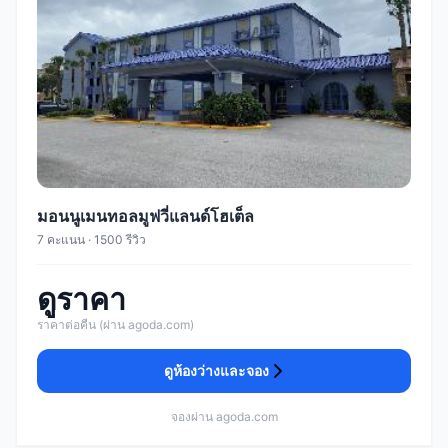
มอนนูเมนทอลมูฟวี่แลนด์โฮเต็ล
7 คะแนน · 1500 รีวิว
ดูราคา
ราคาต่อคืน (ผ่าน agoda.com)
ดูห้องว่างและจอง
จองผ่าน agoda.com