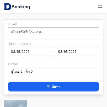
Booking
สถานที่
เช็คอิน — เช็คเอาต์
—
ผู้เข้าพัก
🔍 ค้นหา