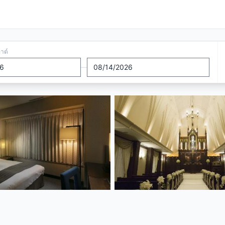
อาต์
—