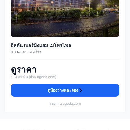
ฮิลตัน เบอร์มิงแฮม เมโทรโพล
8.6 คะแนน · 49 รีวิว
ดูราคา
ราคาต่อคืน (ผ่าน agoda.com)
ดูห้องว่างและจอง
จองผ่าน agoda.com