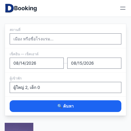
Booking
สถานที่
เช็คอิน — เช็คเอาต์
—
ผู้เข้าพัก
🔍 ค้นหา