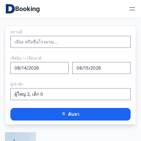
Booking
สถานที่
เช็คอิน — เช็คเอาต์
—
ผู้เข้าพัก
🔍 ค้นหา