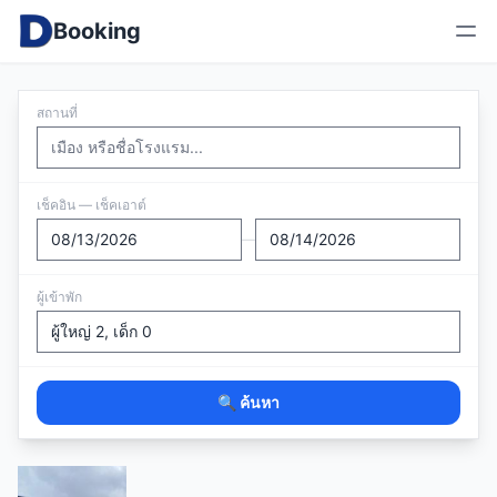
Booking
สถานที่
เช็คอิน — เช็คเอาต์
—
ผู้เข้าพัก
🔍 ค้นหา