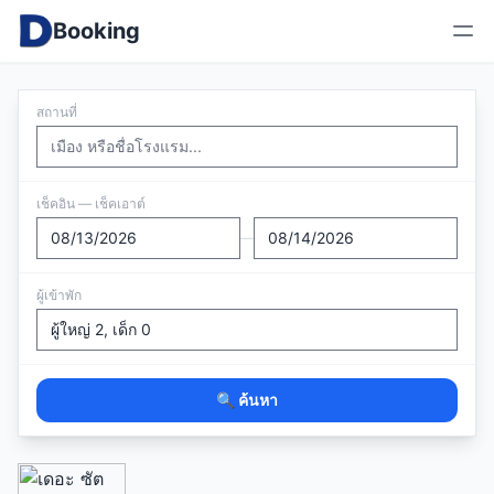
Booking
สถานที่
เช็คอิน — เช็คเอาต์
—
ผู้เข้าพัก
🔍 ค้นหา