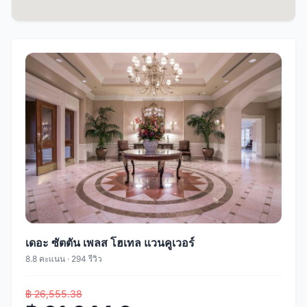
เดอะ ซัตตัน เพลส โฮเทล แวนคูเวอร์
8.8 คะแนน · 294 รีวิว
฿ 26,555.38