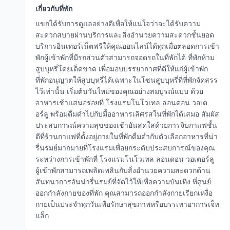
เกี่ยวกับที่พัก
แขกได้รับการดูแลอย่างดีเพื่อให้แน่ใจว่าจะได้รับความ
สะดวกสบายผ่านบริการและสิ่งอำนวยความสะดวกชั้นยอด
บริการอินเทอร์เน็ตฟรีให้คุณออนไลน์ได้ทุกเมื่อตลอดการเข้า
พักผู้เข้าพักที่มีรถส่วนตัวสามารถจอดรถในที่พักได้ ที่พักห้าม
สูบบุหรี่โดยเด็ดขาด เพื่อมอบบรรยากาศที่ดีให้แก่ผู้เข้าพัก
ที่พักอนุญาตให้สูบบุหรี่ได้เฉพาะในโซนสูบบุหรี่ที่ที่พักจัดสรร
ไว้เท่านั้น เริ่มต้นวันใหม่ของคุณอย่างสมบูรณ์แบบ ด้วย
อาหารเช้าแสนอร่อยที่ โรงแรมโนโวเทล ลอนดอน วอเต
อร์ลู พร้อมดื่มด่ำไปกับมื้ออาหารเลิศรสในที่พักได้เสมอ สัมผัส
ประสบการณ์ความสุขของเช้าอันสดใสด้วยการจิบกาแฟชั้น
ดีที่ร้านกาแฟที่ตั้งอยู่ภายในที่พักดื่มด่ำกับตัวเลือกอาหารที่น่า
รื่นรมย์มากมายที่โรงแรมเพื่อยกระดับประสบการณ์ของคุณ
ระหว่างการเข้าพักที่ โรงแรมโนโวเทล ลอนดอน วอเตอร์ลู
ผู้เข้าพักสามารถเพลิดเพลินกับสิ่งอำนวยความสะดวกด้าน
สันทนาการอันน่ารื่นรมย์ที่จัดไว้ให้เพื่อความบันเทิง ที่ศูนย์
ออกกำลังกายของที่พัก คุณสามารถออกกำลังกายเรียกเหงื่อ
กายเป็นประจำทุกวันเพื่อรักษาสุขภาพหรือบรรเทาอาการเจ็ท
แล็ก