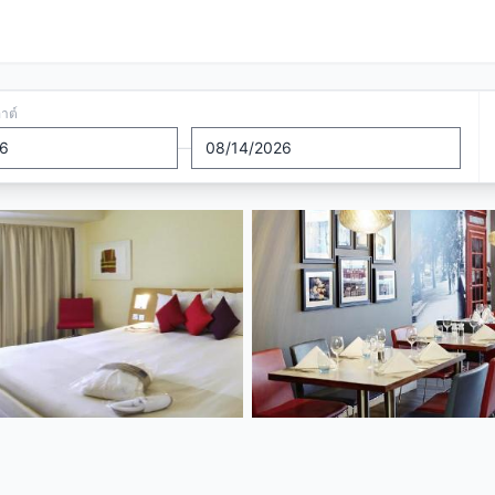
อาต์
—