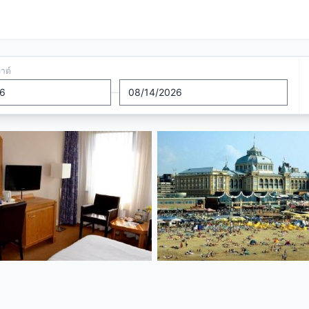
อาต์
—