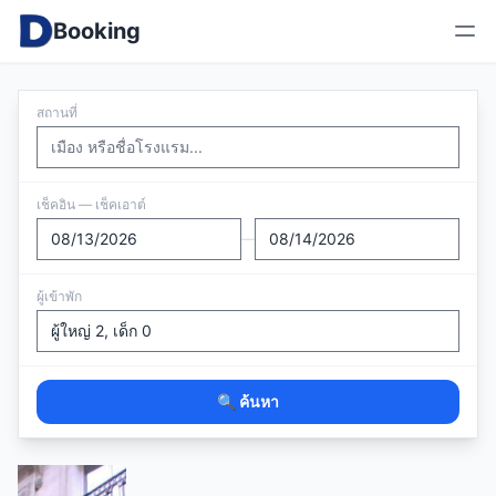
Booking
สถานที่
เช็คอิน — เช็คเอาต์
—
ผู้เข้าพัก
🔍 ค้นหา