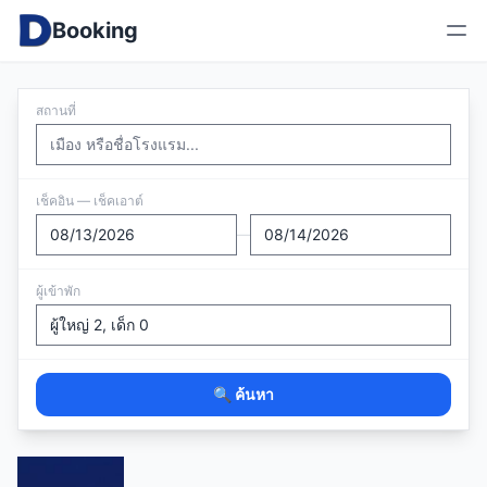
Booking
สถานที่
เช็คอิน — เช็คเอาต์
—
ผู้เข้าพัก
🔍 ค้นหา