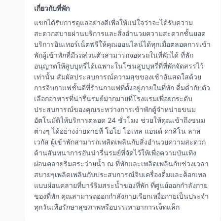
เกี่ยวกับที่พัก
แขกได้รับการดูแลอย่างดีเพื่อให้แน่ใจว่าจะได้รับความ
สะดวกสบายผ่านบริการและสิ่งอำนวยความสะดวกชั้นยอด
บริการอินเทอร์เน็ตฟรีให้คุณออนไลน์ได้ทุกเมื่อตลอดการเข้า
พักผู้เข้าพักที่มีรถส่วนตัวสามารถจอดรถในที่พักได้ ที่พัก
อนุญาตให้สูบบุหรี่ได้เฉพาะในโซนสูบบุหรี่ที่ที่พักจัดสรรไว้
เท่านั้น สัมผัสประสบการณ์ความสุขของเช้าอันสดใสด้วย
การจิบกาแฟชั้นดีที่ร้านกาแฟที่ตั้งอยู่ภายในที่พัก ดื่มด่ำกับตัว
เลือกอาหารที่น่ารื่นรมย์มากมายที่โรงแรมเพื่อยกระดับ
ประสบการณ์ของคุณระหว่างการเข้าพักตู้จำหน่ายขนม
อัตโนมัติให้บริการตลอด 24 ชั่วโมง ช่วยให้คุณเข้าถึงขนม
ต่างๆ ได้อย่างง่ายดายที่ โอโย โฮเทล แอนด์ คาสิโน ลาส
เวกัส ผู้เข้าพักสามารถเพลิดเพลินกับสิ่งอำนวยความสะดวก
ด้านสันทนาการอันน่ารื่นรมย์ที่จัดไว้ให้เพื่อความบันเทิง
ผ่อนคลายริมสระว่ายน้ำ ณ ที่พักและเพลิดเพลินกับช่วงเวลา
สบายๆเพลิดเพลินกับประสบการณ์จิบเครื่องดื่มและค็อกเทล
แบบผ่อนคลายที่บาร์ริมสระน้ำของที่พัก ที่ศูนย์ออกกำลังกาย
ของที่พัก คุณสามารถออกกำลังกายเรียกเหงื่อกายเป็นประจำ
ทุกวันเพื่อรักษาสุขภาพหรือบรรเทาอาการเจ็ทแล็ก