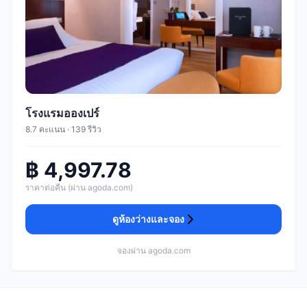
โรงแรมอองเปร์
8.7 คะแนน · 139 รีวิว
฿ 4,997.78
ราคาต่อคืน (ผ่าน agoda.com)
ดูห้องว่างและจอง
จองผ่าน agoda.com