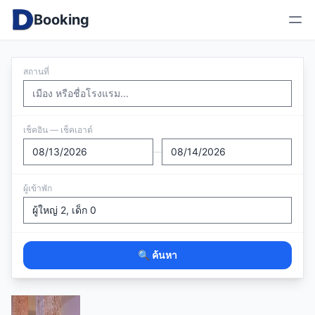
Booking
สถานที่
เช็คอิน — เช็คเอาต์
—
ผู้เข้าพัก
🔍 ค้นหา