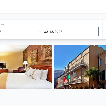
อาต์
—