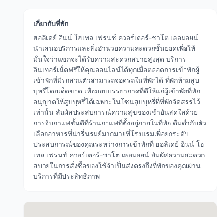
เกี่ยวกับที่พัก
ฮอลิเดย์ อินน์ โฮเทล เฟรนช์ ควอร์เตอร์-ชาโต เลอมอยน์
นำเสนอบริการและสิ่งอำนวยความสะดวกชั้นยอดเพื่อให้
มั่นใจว่าแขกจะได้รับความสะดวกสบายสูงสุด บริการ
อินเทอร์เน็ตฟรีให้คุณออนไลน์ได้ทุกเมื่อตลอดการเข้าพักผู้
เข้าพักที่มีรถส่วนตัวสามารถจอดรถในที่พักได้ ที่พักห้ามสูบ
บุหรี่โดยเด็ดขาด เพื่อมอบบรรยากาศที่ดีให้แก่ผู้เข้าพักที่พัก
อนุญาตให้สูบบุหรี่ได้เฉพาะในโซนสูบบุหรี่ที่ที่พักจัดสรรไว้
เท่านั้น สัมผัสประสบการณ์ความสุขของเช้าอันสดใสด้วย
การจิบกาแฟชั้นดีที่ร้านกาแฟที่ตั้งอยู่ภายในที่พัก ดื่มด่ำกับตัว
เลือกอาหารที่น่ารื่นรมย์มากมายที่โรงแรมเพื่อยกระดับ
ประสบการณ์ของคุณระหว่างการเข้าพักที่ ฮอลิเดย์ อินน์ โฮ
เทล เฟรนช์ ควอร์เตอร์-ชาโต เลอมอยน์ สัมผัสความสะดวก
สบายในการสั่งซื้อของใช้จำเป็นส่งตรงถึงที่พักของคุณผ่าน
บริการที่มีประสิทธิภาพ