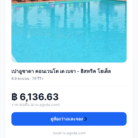
เปาอูซาดา คอนเวนโต เด เบจา - ฮิสทริค โฮเต็ล
8.9 คะแนน · 79 รีวิว
฿ 6,136.63
ราคาต่อคืน (ผ่าน agoda.com)
ดูห้องว่างและจอง
จองผ่าน agoda.com