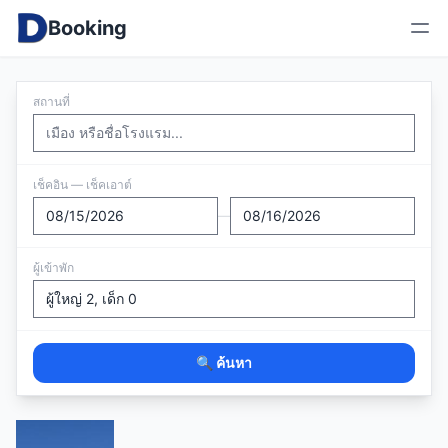
Booking
สถานที่
เช็คอิน — เช็คเอาต์
—
ผู้เข้าพัก
🔍 ค้นหา