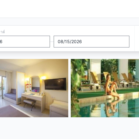
อาต์
—