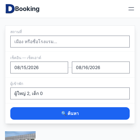
Booking
สถานที่
เช็คอิน — เช็คเอาต์
—
ผู้เข้าพัก
🔍 ค้นหา