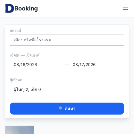
Booking
สถานที่
เช็คอิน — เช็คเอาต์
—
ผู้เข้าพัก
🔍 ค้นหา