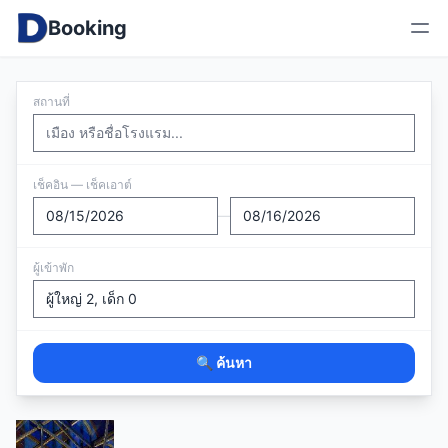
Booking
สถานที่
เช็คอิน — เช็คเอาต์
—
ผู้เข้าพัก
🔍 ค้นหา