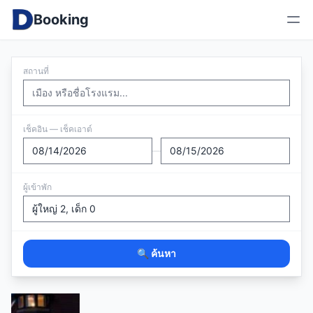
Booking
สถานที่
เช็คอิน — เช็คเอาต์
—
ผู้เข้าพัก
🔍 ค้นหา