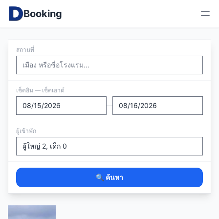
Booking
สถานที่
เช็คอิน — เช็คเอาต์
—
ผู้เข้าพัก
🔍 ค้นหา