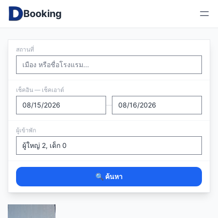
Booking
สถานที่
เช็คอิน — เช็คเอาต์
—
ผู้เข้าพัก
🔍 ค้นหา