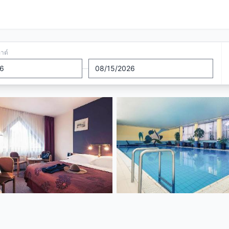
อาต์
—