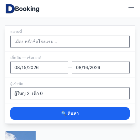
Booking
สถานที่
เช็คอิน — เช็คเอาต์
—
ผู้เข้าพัก
🔍 ค้นหา