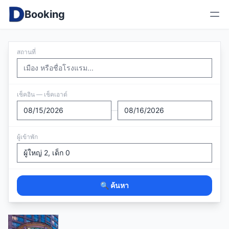
Booking
สถานที่
เช็คอิน — เช็คเอาต์
—
ผู้เข้าพัก
🔍 ค้นหา