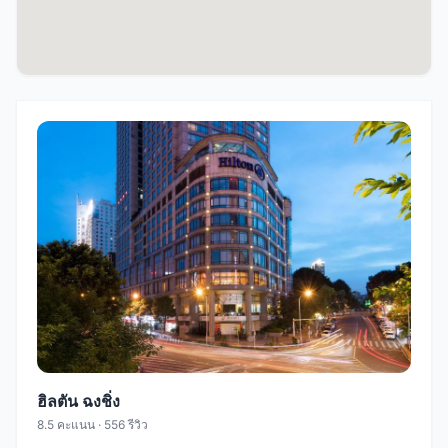
ฮิลตัน ฉงชิ่ง
8.5 คะแนน · 556 รีวิว