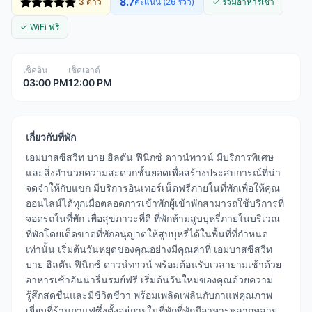
8.7
3 ดาว
คะแนน (26 รีวิว)
✓ รวมอาหารเช้า
✓ WiFi ฟรี
เช็คอิน
เช็คเอาต์
03:00 PM
12:00 PM
เกี่ยวกับที่พัก
เอมบาสซีสวีท บาย ฮิลตัน ฟีนิกซ์ ดาวน์ทาวน์ มีบริการพิเศษ
และสิ่งอำนวยความสะดวกชั้นยอดเพื่อสร้างประสบการณ์ที่น่า
จดจำให้กับแขก มีบริการอินเทอร์เน็ตฟรีภายในที่พักเพื่อให้คุณ
ออนไลน์ได้ทุกเมื่อตลอดการเข้าพักผู้เข้าพักสามารถใช้บริการที่
จอดรถในที่พัก เพื่อสุขภาวะที่ดี ที่พักห้ามสูบบุหรี่ภายในบริเวณ
ที่พักโดยเด็ดขาดที่พักอนุญาตให้สูบบุหรี่ได้ในพื้นที่ที่กำหนด
เท่านั้น เริ่มต้นวันหยุดของคุณอย่างมีคุณค่าที่ เอมบาสซีสวีท
บาย ฮิลตัน ฟีนิกซ์ ดาวน์ทาวน์ พร้อมต้อนรับเวลายามเช้าด้วย
อาหารเช้าอันน่ารื่นรมย์ฟรี เริ่มต้นวันใหม่ของคุณด้วยความ
รู้สึกสดชื่นและมีชีวิตชีวา พร้อมเพลิดเพลินกับกาแฟคุณภาพ
เยี่ยมที่ร้านกาแฟซึ่งตั้งอยู่ภายในที่พักที่พักมีอาหารหลากหลาย