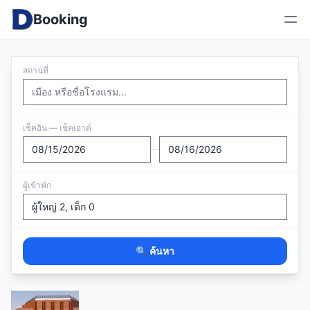
Booking
สถานที่
เช็คอิน — เช็คเอาต์
—
ผู้เข้าพัก
🔍 ค้นหา