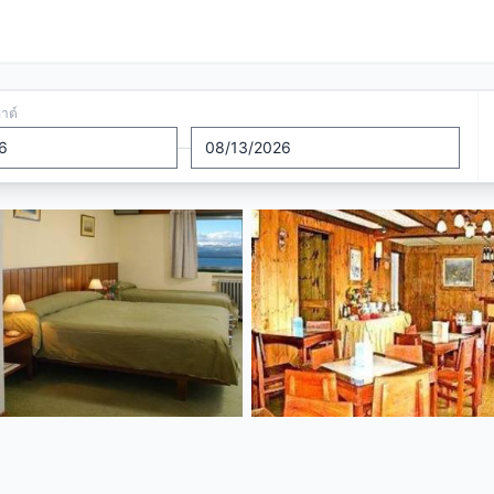
อาต์
—