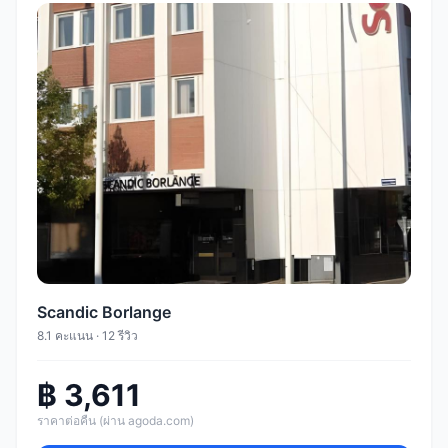
Scandic Borlange
8.1 คะแนน · 12 รีวิว
฿ 3,611
ราคาต่อคืน (ผ่าน agoda.com)