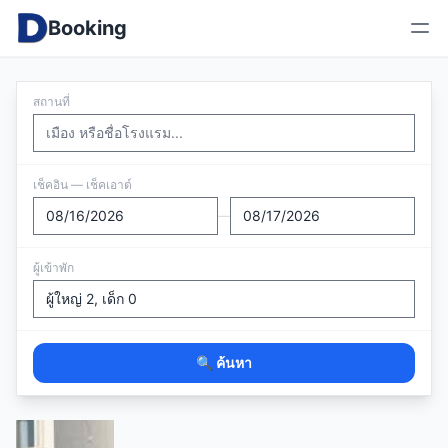
Booking
สถานที่
เช็คอิน — เช็คเอาต์
—
ผู้เข้าพัก
🔍 ค้นหา