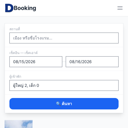
Booking
สถานที่
เช็คอิน — เช็คเอาต์
—
ผู้เข้าพัก
🔍 ค้นหา