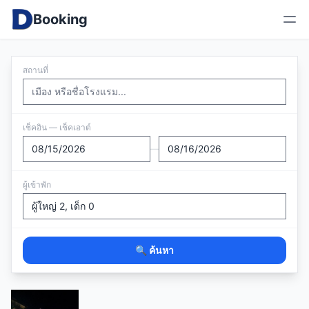
Booking
สถานที่
เช็คอิน — เช็คเอาต์
—
ผู้เข้าพัก
🔍 ค้นหา