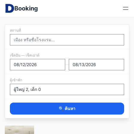
Booking
สถานที่
เช็คอิน — เช็คเอาต์
—
ผู้เข้าพัก
🔍 ค้นหา