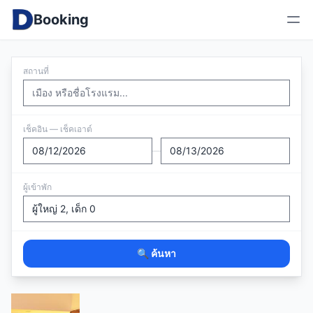
Booking
สถานที่
เช็คอิน — เช็คเอาต์
—
ผู้เข้าพัก
🔍 ค้นหา